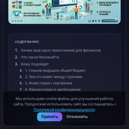
СОДЕРЖАНИЕ
Зачем ещё одно приложение для финансов
Что такое MonevaPro
Кому подойдёт
1. Семьям ведущим общий бюджет
2. Тем кто живёт между странами
3. Инвесторам с портфелем
4. Фрилансерам и удалёнщикам
5. Тем кто заботится о приватности
Мы используем cookie-файлы для улучшения работы
Ключевые возможности
сайта. Продолжая использовать сайт, вы соглашаетесь с
Политикой конфиденциальности
.
Реальный сценарий: закрытие месяца
Mac-Soft.ru - бесплатные программы для macOS ·
Политика
Плюсы и минусы
Принять
Отклонить
конфиденциальности
· Роскомнадзор (ОПД): № 32-26-014202
Плюсы