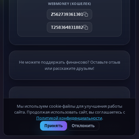
WEBMONEY (КОШЕЛЕК)
Z562739361301
T258364831882
Не можете поддержать финансово? Оставьте отзыв
или расскажите друзьям!
Для отправки сообщения войдите в
Мы используем cookie-файлы для улучшения работы
аккаунт
сайта. Продолжая использовать сайт, вы соглашаетесь с
Политикой конфиденциальности
.
Войти
Регистрация
Mac-Soft.ru - бесплатные программы для macOS ·
Политика
Принять
Отклонить
конфиденциальности
· Роскомнадзор (ОПД): № 32-26-014202