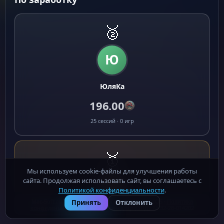
🥈
Ю
ЮляКа
196.00
25 сессий · 0 игр
🥇
Мы используем cookie-файлы для улучшения работы
сайта. Продолжая использовать сайт, вы соглашаетесь с
Политикой конфиденциальности
.
Mac-Soft.ru - бесплатные программы для macOS ·
Политика
Принять
Отклонить
конфиденциальности
· Роскомнадзор (ОПД): № 32-26-014202
Василий