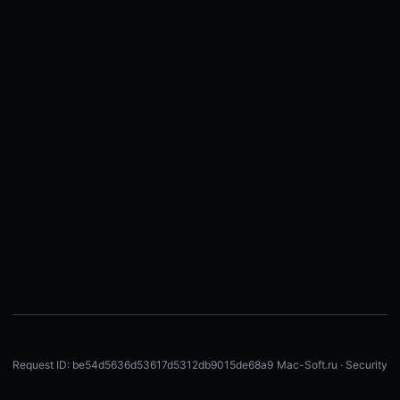
Request ID: be54d5636d53617d5312db9015de68a9
Mac-Soft.ru · Security