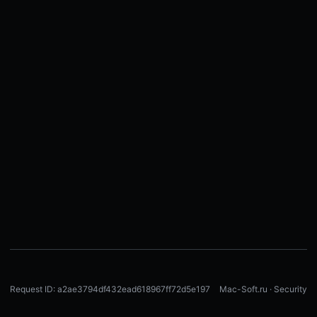
Request ID: a2ae3794df432ead618967ff72d5e197
Mac-Soft.ru · Security