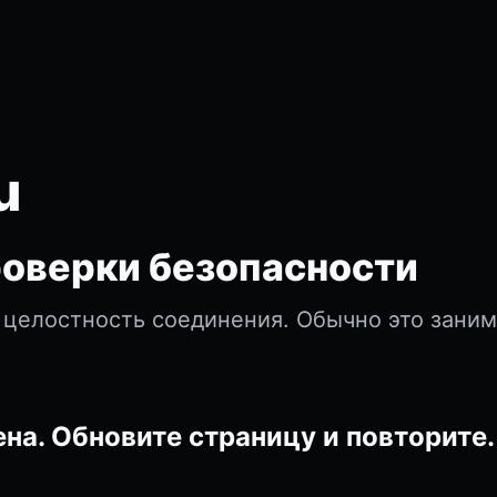
u
оверки безопасности
 целостность соединения. Обычно это зани
на. Обновите страницу и повторите.