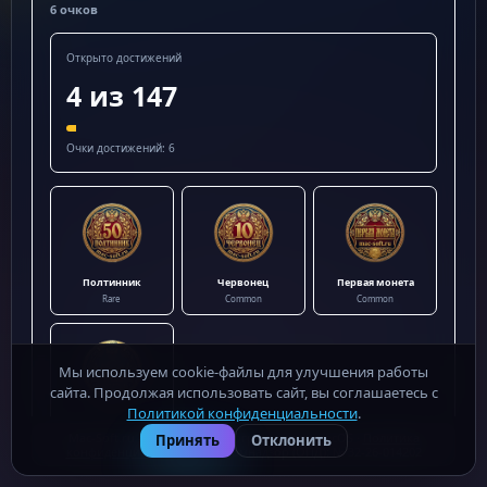
6 очков
Открыто достижений
4 из 147
Очки достижений: 6
Полтинник
Червонец
Первая монета
Rare
Common
Common
Мы используем cookie-файлы для улучшения работы
сайта. Продолжая использовать сайт, вы соглашаетесь с
Политикой конфиденциальности
.
Слушатель
Common
Mac-Soft.ru - бесплатные программы для macOS ·
Политика
Принять
Отклонить
конфиденциальности
· Роскомнадзор (ОПД): № 32-26-014202
Показать все достижения