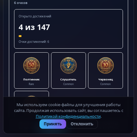
6 очков
Открыто достижений
4 из 147
Очки достижений: 6
Полтинник
Слушатель
Червонец
Rare
Common
Common
Мы используем cookie-файлы для улучшения работы
сайта. Продолжая использовать сайт, вы соглашаетесь с
Политикой конфиденциальности
.
Первая монета
Common
Mac-Soft.ru - бесплатные программы для macOS ·
Политика
Принять
Отклонить
конфиденциальности
· Роскомнадзор (ОПД): № 32-26-014202
Показать все достижения