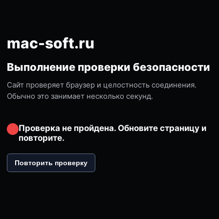
mac-soft.ru
Выполнение проверки безопасности
Сайт проверяет браузер и целостность соединения.
Обычно это занимает несколько секунд.
Проверка не пройдена. Обновите страницу и
повторите.
Повторить проверку