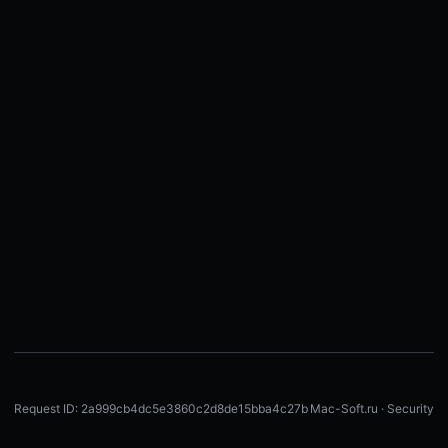
Request ID: 2a999cb4dc5e3860c2d8de15bba4c27b
Mac-Soft.ru · Security