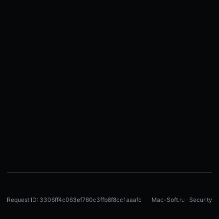
Request ID: 3306ff4c063ef760c3ffb8f8cc1aaafc
Mac-Soft.ru · Security