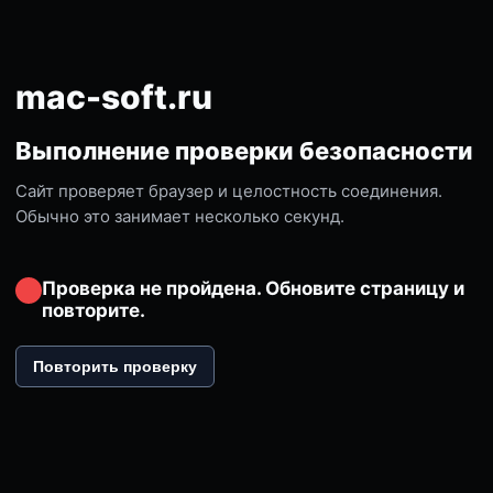
mac-soft.ru
Выполнение проверки безопасности
Сайт проверяет браузер и целостность соединения.
Обычно это занимает несколько секунд.
Проверка не пройдена. Обновите страницу и
повторите.
Повторить проверку