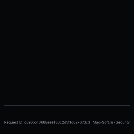
Request ID: c696b513688eee180c2d5f1d62707dc3
Mac-Soft.ru · Security