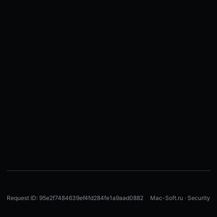
Request ID: 95e2f7484639ef4fd284fe1a9aad0882
Mac-Soft.ru · Security