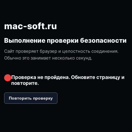
mac-soft.ru
Выполнение проверки безопасности
Сайт проверяет браузер и целостность соединения.
Обычно это занимает несколько секунд.
Проверка не пройдена. Обновите страницу и
повторите.
Повторить проверку