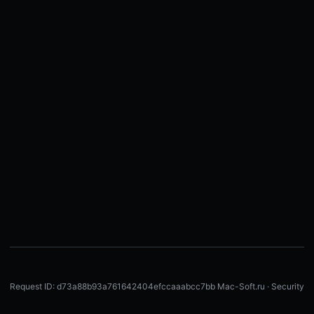
Request ID: d73a88b93a761642404efccaaabcc7bb
Mac-Soft.ru · Security