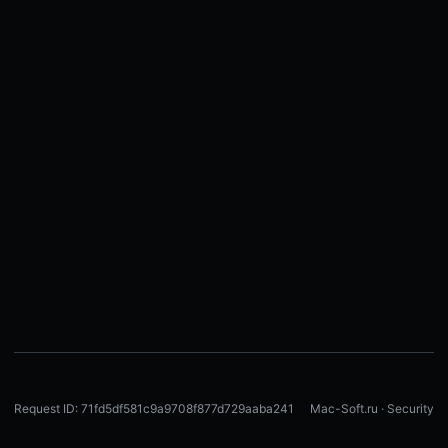
Request ID: 71fd5df581c9a9708f877d729aaba241
Mac-Soft.ru · Security