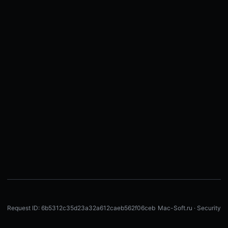
Request ID: 6b5312c35d23a32a612caeb562f06ceb
Mac-Soft.ru · Security