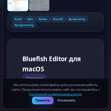
#code
#dev
#editor
#macOS
#productivity
#programming
Bluefish Editor для
macOS
Стороннее
Мы используем cookie-файлы для улучшения работы
Редактор кода для macOS с
сайта. Продолжая использовать сайт, вы соглашаетесь с
удобными инструментами
Политикой конфиденциальности
.
разработки, настройкой
Mac-Soft.ru - бесплатные программы для macOS ·
Политика
Принять
Отклонить
конфиденциальности
· Роскомнадзор (ОПД): № 32-26-014202
интерфейса и поддержкой