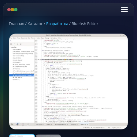
Главная
/
Каталог
/
Разработка
/
Bluefish Editor