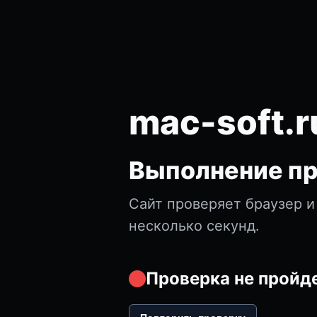
mac-soft.r
Выполнение пр
Сайт проверяет браузер и
несколько секунд.
Проверка не пройде