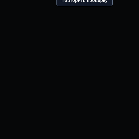
Повторить проверку