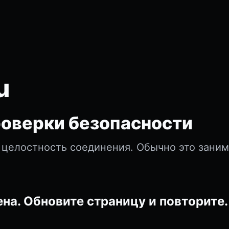
u
оверки безопасности
 целостность соединения. Обычно это зани
на. Обновите страницу и повторите.