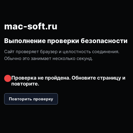
mac-soft.ru
Выполнение проверки безопасности
Сайт проверяет браузер и целостность соединения.
Обычно это занимает несколько секунд.
Проверка не пройдена. Обновите страницу и
повторите.
Повторить проверку