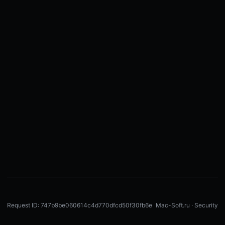
Request ID: 747b9be060614c4d770dfcd50f30fb6e
Mac-Soft.ru · Security