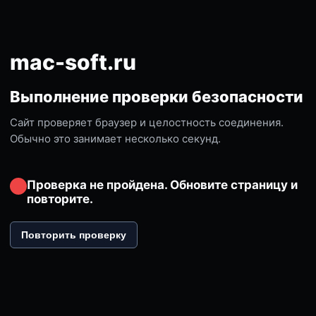
mac-soft.ru
Выполнение проверки безопасности
Сайт проверяет браузер и целостность соединения.
Обычно это занимает несколько секунд.
Проверка не пройдена. Обновите страницу и
повторите.
Повторить проверку