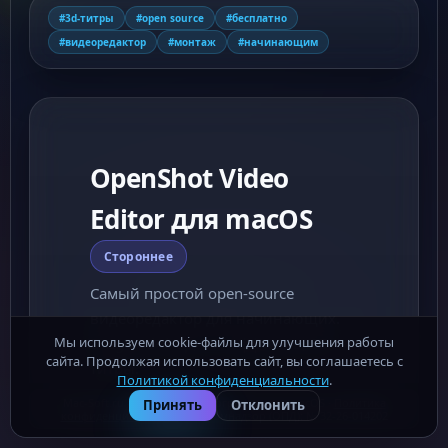
#3d-титры
#open source
#бесплатно
#видеоредактор
#монтаж
#начинающим
OpenShot Video
Editor для macOS
Стороннее
Самый простой open-source
видеоредактор для начинающих.
Drag-and-drop, 70+ эффектов, 3D-
Мы используем cookie-файлы для улучшения работы
сайта. Продолжая использовать сайт, вы соглашаетесь с
титры.
Политикой конфиденциальности
.
Mac-Soft.ru - бесплатные программы для macOS ·
Политика
Принять
Отклонить
конфиденциальности
· Роскомнадзор (ОПД): № 32-26-014202
РАЗРАБОТЧИК
⚠ СООБЩИТЬ О ПРОБЛЕМЕ