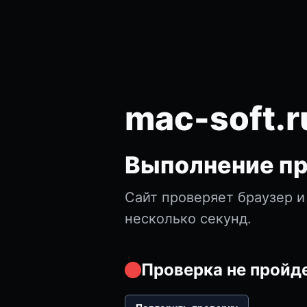
mac-soft.r
Выполнение пр
Сайт проверяет браузер и
несколько секунд.
Проверка не пройде