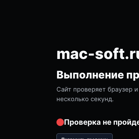
mac-soft.r
Выполнение пр
Сайт проверяет браузер и
несколько секунд.
Проверка не пройде