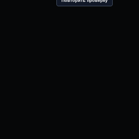
Повторить проверку