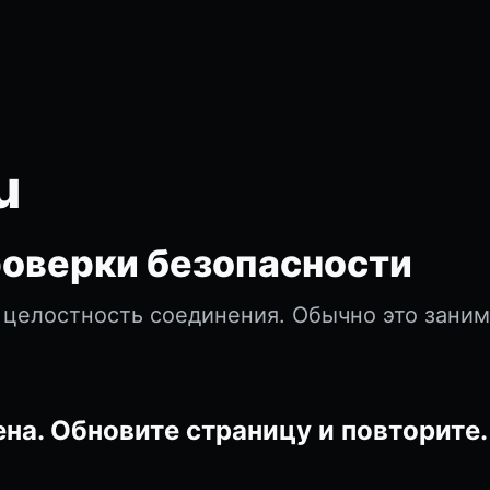
u
оверки безопасности
 целостность соединения. Обычно это зани
на. Обновите страницу и повторите.