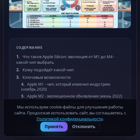
СОДЕРЖАНИЕ
Что такое Apple Silicon: эволюция от M1 до M4 -
какой чип выбрать
Кому подойдёт какой чип
Ключевые возможности
Apple M1 - чип, который изменил индустрию
(ноябрь 2020)
Apple M2 - эволюционное обновление (июнь 2022)
Apple M3 - переход на 3 нанометра (октябрь 2023)
Мы используем cookie-файлы для улучшения работы
Apple M4 - акцент на AI (май 2024)
сайта. Продолжая использовать сайт, вы соглашаетесь с
Что общего у всех M-чипов
Политикой конфиденциальности
.
Состояние батареи на разных M-чипах
Mac-Soft.ru - бесплатные программы для macOS ·
Политика
Принять
Отклонить
конфиденциальности
· Роскомнадзор (ОПД): № 32-26-014202
Совместимость с macOS Tahoe
Использование с Apple Intelligence