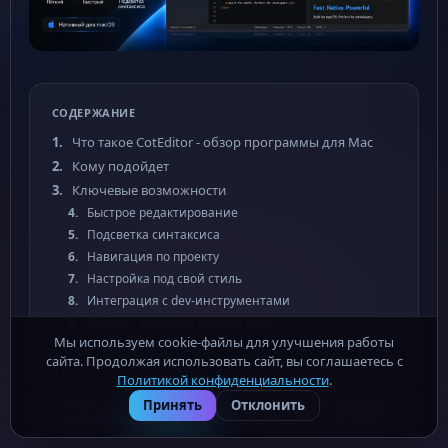
СОДЕРЖАНИЕ
Что такое CotEditor - обзор программы для Mac
Кому подойдет
Ключевые возможности
Быстрое редактирование
Подсветка синтаксиса
Навигация по проекту
Настройка под свой стиль
Интеграция с dev-инструментами
Работа с разными типами задач
Мы используем cookie-файлы для улучшения работы
Расширяемость
сайта. Продолжая использовать сайт, вы соглашаетесь с
Плюсы и минусы
Политикой конфиденциальности
.
Как установить и использовать
Mac-Soft.ru - бесплатные программы для macOS ·
Политика
Принять
Отклонить
Альтернативы
конфиденциальности
· Роскомнадзор (ОПД): № 32-26-014202
Итог