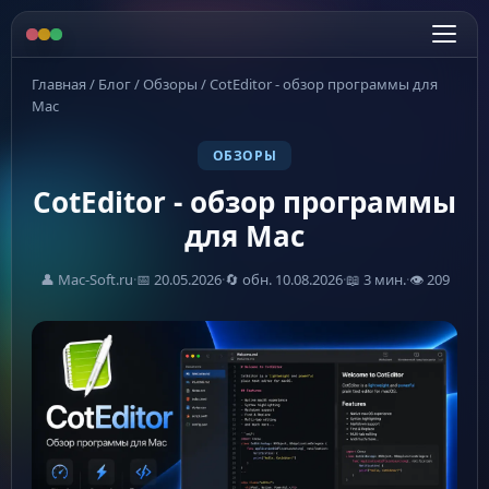
Главная
/
Блог
/
Обзоры
/
CotEditor - обзор программы для
Mac
ОБЗОРЫ
CotEditor - обзор программы
для Mac
👤 Mac-Soft.ru
·
📅 20.05.2026
·
🔄 обн. 10.08.2026
·
📖 3 мин.
·
👁 209