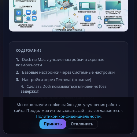
СОДЕРЖАНИЕ
Dock на Mac: лучшие настройки и скрытые
возможности
Базовые настройки через Системные настройки
Настройки через Terminal (скрытые)
Сделать Dock показываться мгновенно (без
задержки)
Ускорить анимацию появления Dock
Мы используем cookie-файлы для улучшения работы
Сделать Dock 2D (старый стиль без стекла)
сайта. Продолжая использовать сайт, вы соглашаетесь с
Добавить разделитель между иконками
Политикой конфиденциальности
.
Показывать только активные программы в Dock
Mac-Soft.ru - бесплатные программы для macOS ·
Политика
Принять
Отклонить
Сделать иконки скрытых программ прозрачными
конфиденциальности
· Роскомнадзор (ОПД): № 32-26-014202
Скрытые фишки Dock