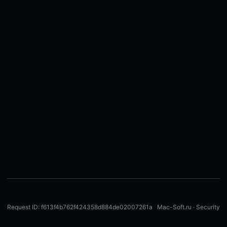
Request ID: f613f4b762f424358d884de02007261a
Mac-Soft.ru · Security