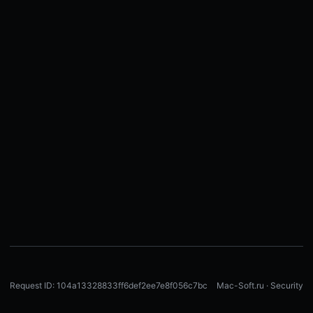
Request ID: 104a13328833ff6def2ee7e8f056c7bc
Mac-Soft.ru · Security