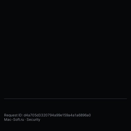
Request ID: d4a705d3320794a99e159a4a1a6896a0
Mac-Soft.ru · Security