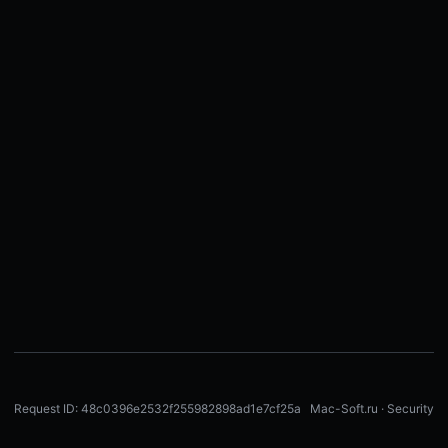
Request ID: 48c0396e2532f255982898ad1e7cf25a
Mac-Soft.ru · Security