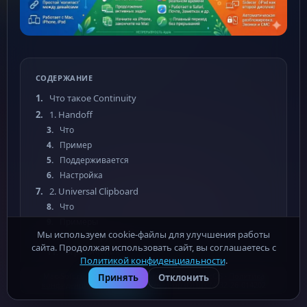
СОДЕРЖАНИЕ
Что такое Continuity
1. Handoff
Что
Пример
Поддерживается
Настройка
2. Universal Clipboard
Что
Примеры
Мы используем cookie-файлы для улучшения работы
Что копируется
сайта. Продолжая использовать сайт, вы соглашаетесь с
Ограничения
Политикой конфиденциальности
.
3. AirDrop
Mac-Soft.ru - бесплатные программы для macOS ·
Политика
Принять
Отклонить
Что
конфиденциальности
· Роскомнадзор (ОПД): № 32-26-014202
Скорость