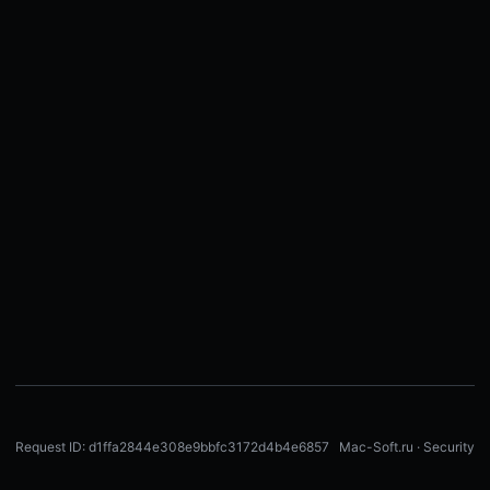
Request ID: d1ffa2844e308e9bbfc3172d4b4e6857
Mac-Soft.ru · Security