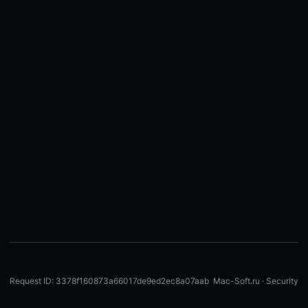
Request ID: 3378f160873a66017de9ed2ec8a07aab
Mac-Soft.ru · Security