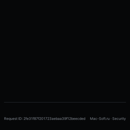
Request ID: 2fe31f87f201723aebaa39f12beecded
Mac-Soft.ru · Security