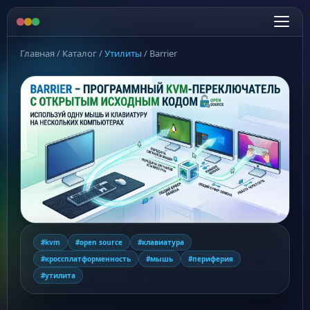
Главная
/
Каталог
/
Утилиты
/
Barrier
#kvm
#open source
#клавиатура
#кроссплатформенность
#мышь
#периферия
#утилита