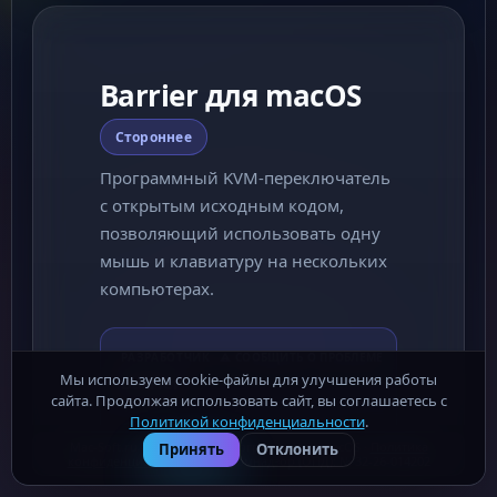
Barrier для macOS
Стороннее
Программный KVM-переключатель
с открытым исходным кодом,
позволяющий использовать одну
мышь и клавиатуру на нескольких
компьютерах.
РАЗРАБОТЧИК
⚠ СООБЩИТЬ О ПРОБЛЕМЕ
Мы используем cookie-файлы для улучшения работы
Barrier
сайта. Продолжая использовать сайт, вы соглашаетесь с
Политикой конфиденциальности
.
📖 Как установить программу
Mac-Soft.ru - бесплатные программы для macOS ·
Политика
Принять
Отклонить
конфиденциальности
· Роскомнадзор (ОПД): № 32-26-014202