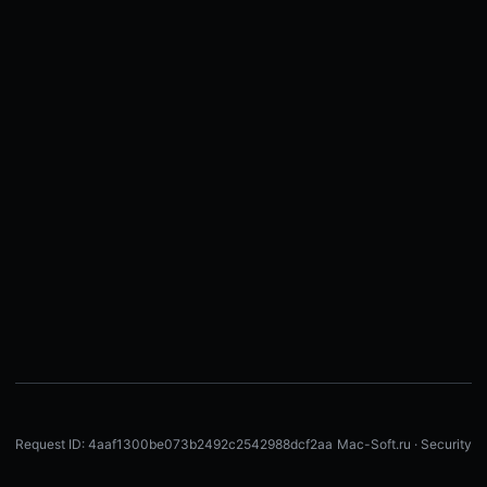
Request ID: 4aaf1300be073b2492c2542988dcf2aa
Mac-Soft.ru · Security