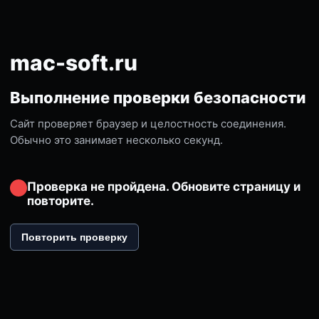
mac-soft.ru
Выполнение проверки безопасности
Сайт проверяет браузер и целостность соединения.
Обычно это занимает несколько секунд.
Проверка не пройдена. Обновите страницу и
повторите.
Повторить проверку