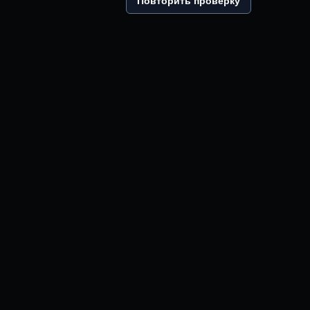
Повторить проверку