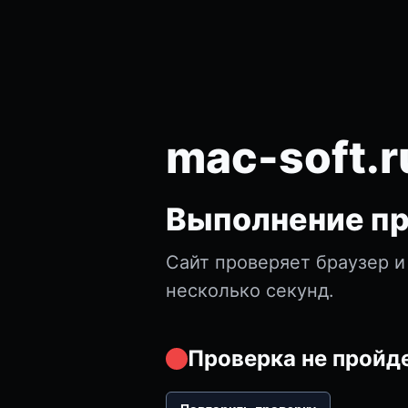
mac-soft.r
Выполнение пр
Сайт проверяет браузер и
несколько секунд.
Проверка не пройде