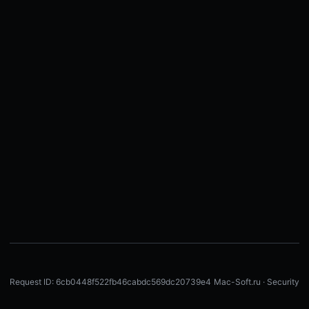
Request ID: 6cb0448f522fb46cabdc569dc20739e4
Mac-Soft.ru · Security