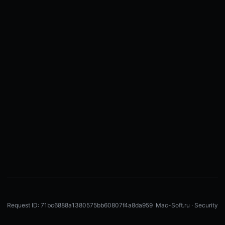
Request ID: 71bc6888a1380575bb60807f4a8da959
Mac-Soft.ru · Security