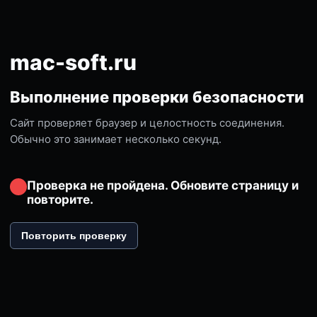
mac-soft.ru
Выполнение проверки безопасности
Сайт проверяет браузер и целостность соединения.
Обычно это занимает несколько секунд.
Проверка не пройдена. Обновите страницу и
повторите.
Повторить проверку