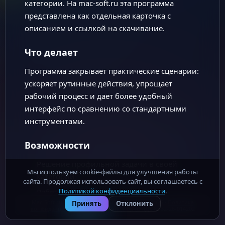
категории. На mac-soft.ru эта программа
представлена как отдельная карточка с
описанием и ссылкой на скачивание.
Что делает
Программа закрывает практические сценарии:
ускоряет рутинные действия, упрощает
рабочий процесс и дает более удобный
интерфейс по сравнению со стандартными
инструментами.
Возможности
Решение профильной задачи в своей
Мы используем cookie-файлы для улучшения работы
категории
сайта. Продолжая использовать сайт, вы соглашаетесь с
Политикой конфиденциальности
.
Работа на macOS в реальных
Mac-Soft.ru - бесплатные программы для macOS ·
Политика
Принять
Отклонить
пользовательских сценариях
конфиденциальности
· Роскомнадзор (ОПД): № 32-26-014202
Удобное использование как отдельного