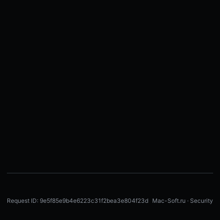
Request ID: 9e5f85e9b4e6223c31f2bea3e804f23d
Mac-Soft.ru · Security