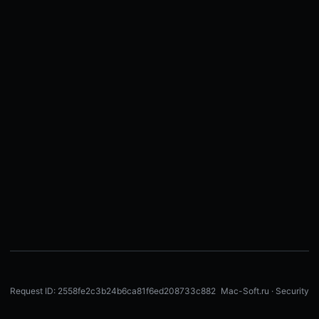
Request ID: 2558fe2c3b24b6ca81f6ed208733c882
Mac-Soft.ru · Security