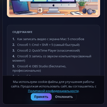
СОДЕРЖАНИЕ
Как записать видео с экрана Mac: 5 способов
Способ 1: Cmd + Shift + 5 (самый быстрый)
Способ 2: QuickTime Player (классический)
Способ 3: запись со звуком компьютера (важный
момент)
Способ 4: OBS Studio (бесплатно,
профессионально)
Способ 5: специализированные программы
(платные)
Мы используем cookie-файлы для улучшения работы
Ограничения записи экрана
сайта. Продолжая использовать сайт, вы соглашаетесь с
Политикой конфиденциальности
.
Частые вопросы
Mac-Soft.ru - бесплатные программы для macOS ·
Политика
Принять
Отклонить
конфиденциальности
· Роскомнадзор (ОПД): № 32-26-014202