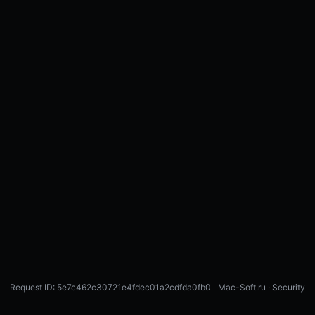
Request ID: 5e7c462c30721e4fdec01a2cdfda0fb0
Mac-Soft.ru · Security