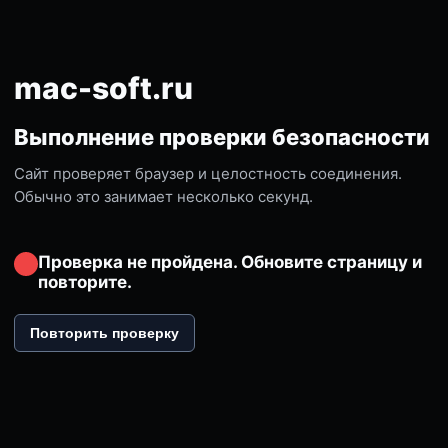
mac-soft.ru
Выполнение проверки безопасности
Сайт проверяет браузер и целостность соединения.
Обычно это занимает несколько секунд.
Проверка не пройдена. Обновите страницу и
повторите.
Повторить проверку