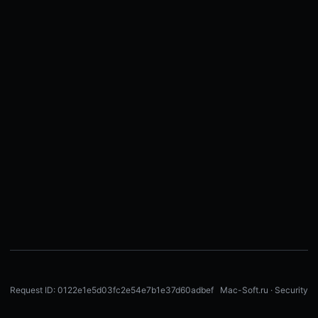
Request ID: 0122e1e5d03fc2e54e7b1e37d60adbef
Mac-Soft.ru · Security