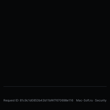
Request ID: 81c9c1d0853b43b11bf4f7670698e116
Mac-Soft.ru · Security