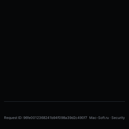
Request ID: 96fe0012368241b94f098a39d2c490f7
Mac-Soft.ru · Security