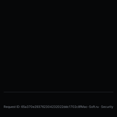
Request ID: 65a370e293762304232022ddc1702c8f
Mac-Soft.ru · Security