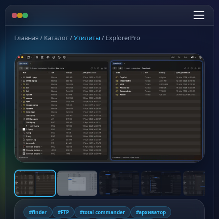
Главная
/
Каталог
/
Утилиты
/
ExplorerPro
#finder
#FTP
#total commander
#архиватор