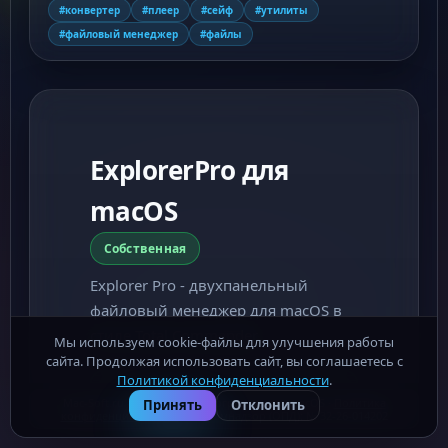
#конвертер
#плеер
#сейф
#утилиты
#файловый менеджер
#файлы
ExplorerPro для
macOS
Собственная
Explorer Pro - двухпанельный
файловый менеджер для macOS в
стиле Total Commander.
Мы используем cookie-файлы для улучшения работы
сайта. Продолжая использовать сайт, вы соглашаетесь с
Политикой конфиденциальности
.
РАЗРАБОТЧИК
⚠ СООБЩИТЬ О ПРОБЛЕМЕ
Mac-Soft.ru - бесплатные программы для macOS ·
Политика
Принять
Отклонить
конфиденциальности
· Роскомнадзор (ОПД): № 32-26-014202
Andrey Borbotko